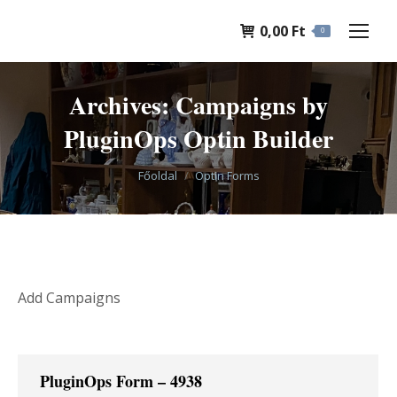
0,00
Ft
0
Archives:
Campaigns by
PluginOps Optin Builder
You are here:
Főoldal
Optin Forms
Add Campaigns
PluginOps Form – 4938