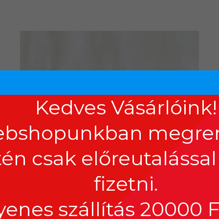
Kedves Vásárlóink!
bshopunkban megren
Out of stock
tén csak előreutalássa
fizetni.
yenes szállítás 20000 Ft