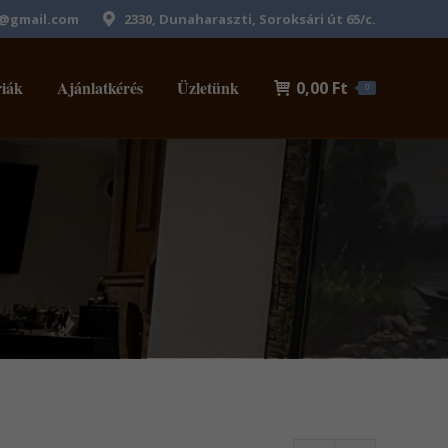
1@gmail.com
2330, Dunaharaszti, Soroksári út 65/c.
iák
Ajánlatkérés
Üzletünk
0,00
Ft
0