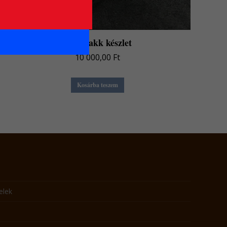
Üveg sakk készlet
10 000,00
Ft
Kosárba teszem
elek