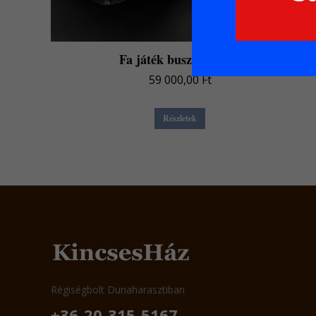
Fa játék busz – Ikarus
59 000,00
Ft
Részletek
Régiségbolt Dunaharasztiban
+36-20-315-5167