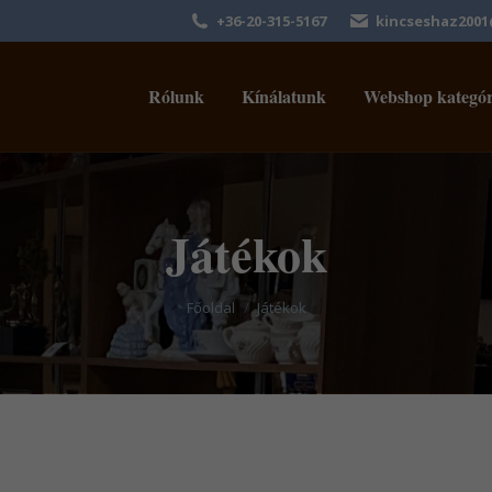
+36-20-315-5167
kincseshaz200
Rólunk
Kínálatunk
Webshop kategór
Játékok
You are here:
Főoldal
Játékok