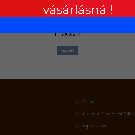
vásárlásnál!
Játék teherautó
11 500,00
Ft
Részletek
Elállás
Általános Szerződési Feltét
Impresszum