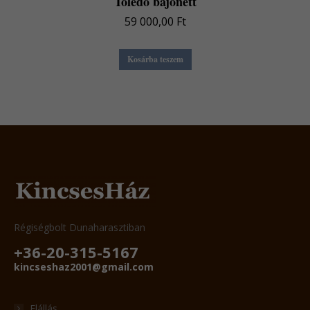
Toledo bajonett
59 000,00
Ft
Kosárba teszem
Régiségbolt Dunaharasztiban
+36-20-315-5167
kincseshaz2001@gmail.com
Elállás