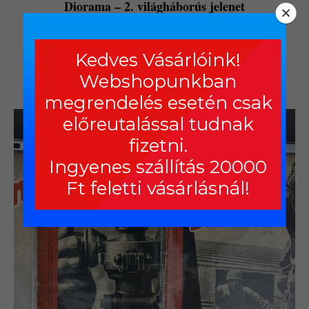
Diorama – 2. világháborús jelenet
Original
Current
119 000,00
Ft
79 000,00
Ft
price
price
Kedves Vásárlóink!
was:
is:
Kosárba teszem
Webshopunkban
119
79
megrendelés esetén csak
000,00 Ft.
000,00 Ft.
előreutalással tudnak
fizetni.
Ingyenes szállítás 20000
Ft feletti vásárlásnál!