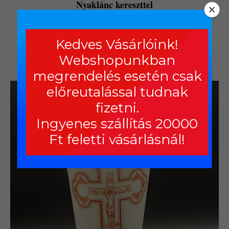
Nyaklánc kereszttel
1 000,00
Ft
Kedves Vásárlóink!
Részletek
Webshopunkban
megrendelés esetén csak
előreutalással tudnak
fizetni.
Ingyenes szállítás 20000
Ft feletti vásárlásnál!