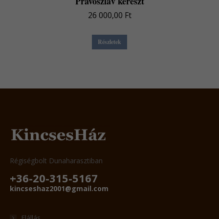
Pravoszláv kereszt
26 000,00
Ft
Részletek
Régiségbolt Dunaharasztiban
+36-20-315-5167
kincseshaz2001@gmail.com
Elállás