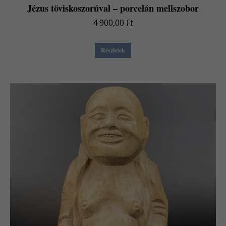
Jézus töviskoszorúval – porcelán mellszobor
4 900,00
Ft
Részletek