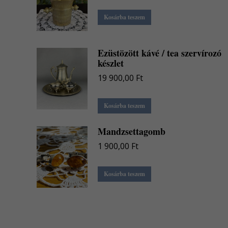
Kosárba teszem
Ezüstözött kávé / tea szervírozó
készlet
19 900,00
Ft
Kosárba teszem
Mandzsettagomb
1 900,00
Ft
Kosárba teszem