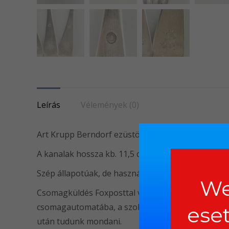
Leírás
Vélemények (0)
Art Krupp Berndorf ezüstözött kávéskanál készlet
A kanalak hossza kb. 11,5 cm.
Szép állapotúak, de használt, karcos a felület.
We
Csomagküldés Foxposttal vagy a Magyar Postával
csomagautomatába, a szolgáltatók mindenkori díjs
ese
után tudunk mondani.