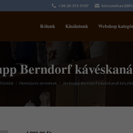
+36-20-315-5167
kincseshaz200
Rólunk
Kínálatunk
Webshop kategór
pp Berndorf kávéskanál
You are here:
Főoldal
Fémműves termékek
Art Krupp Berndorf kávéskanál készlet