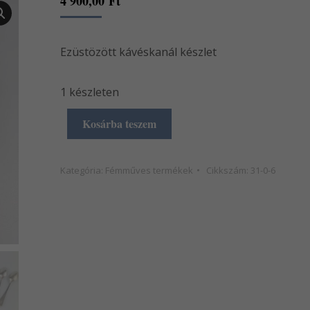
4 900,00
Ft
Ezüstözött kávéskanál készlet
1 készleten
Kosárba teszem
Kategória:
Fémműves termékek
Cikkszám:
31-0-6