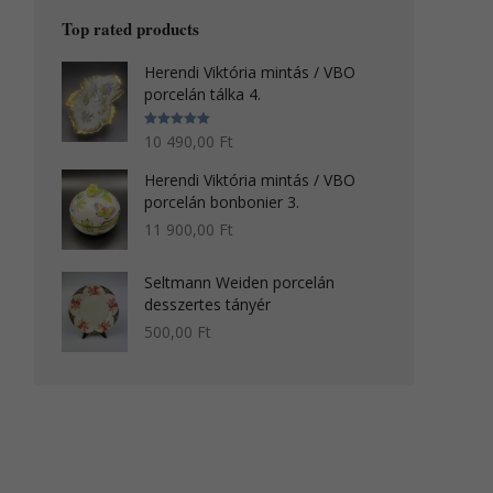
Top rated products
Herendi Viktória mintás / VBO
porcelán tálka 4.
Értékelés:
10 490,00
Ft
5.00
/ 5
Herendi Viktória mintás / VBO
porcelán bonbonier 3.
11 900,00
Ft
Seltmann Weiden porcelán
desszertes tányér
500,00
Ft