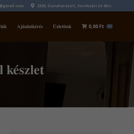
1@gmail.com
2330, Dunaharaszti, Soroksári út 65/c.
iák
Ajánlatkérés
Üzletünk
0,00
Ft
0
 készlet