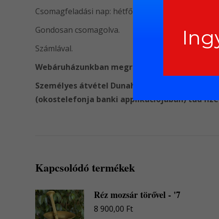
Csomagfeladási nap: hétfő,kedd.
Gondosan csomagolva.
Ing
Számlával.
Webáruházunkban megrendelés esetén csak előr
Személyes átvétel Dunaharasztin, az üzletben
(okostelefonja banki applikációjában) tud fize
Kapcsolódó termékek
Réz mozsár törővel - '7
8 900,00
Ft