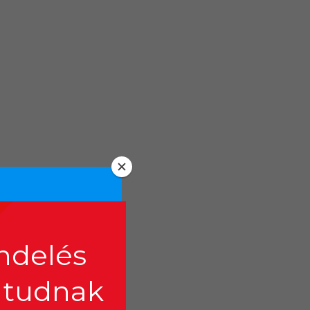
delés
l tudnak