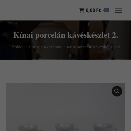
0,00
Ft
0
Kínai porcelán kávéskészlet 2.
You are here:
Főoldal
Porcelán/kerámia
Kínai porcelán kávéskészlet 2.