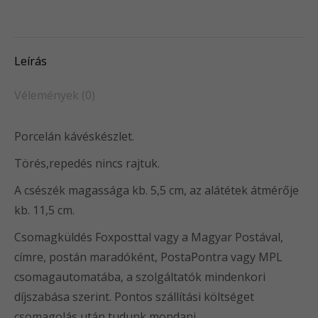
Leírás
Vélemények (0)
Porcelán kávéskészlet.
Törés,repedés nincs rajtuk.
A csészék magassága kb. 5,5 cm, az alátétek átmérője
kb. 11,5 cm.
Csomagküldés Foxposttal vagy a Magyar Postával,
címre, postán maradóként, PostaPontra vagy MPL
csomagautomatába, a szolgáltatók mindenkori
díjszabása szerint. Pontos szállítási költséget
csomagolás után tudunk mondani.