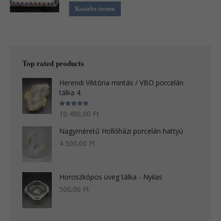
Kosárba teszem
Top rated products
Herendi Viktória mintás / VBO porcelán
tálka 4.
Értékelés:
10 490,00
Ft
5.00
/ 5
Nagyméretű Hollóházi porcelán hattyú
4 500,00
Ft
Horoszkópos üveg tálka - Nyilas
500,00
Ft