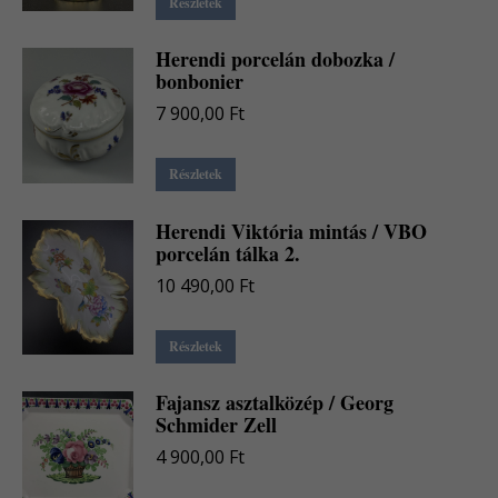
Részletek
Herendi porcelán dobozka /
bonbonier
7 900,00
Ft
Részletek
Herendi Viktória mintás / VBO
porcelán tálka 2.
10 490,00
Ft
Részletek
Fajansz asztalközép / Georg
Schmider Zell
4 900,00
Ft