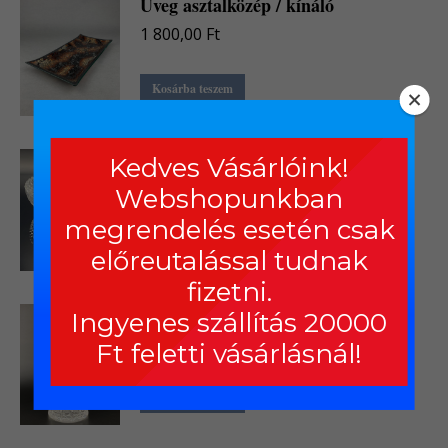
Üveg asztalközép / kínáló
1 800,00
Ft
Kosárba teszem
Kristály tálka
Kedves Vásárlóink!
900,00
Ft
Webshopunkban
megrendelés esetén csak
Részletek
előreutalással tudnak
fizetni.
Ólomkristály váza
Ingyenes szállítás 20000
7 900,00
Ft
Ft feletti vásárlásnál!
Kosárba teszem