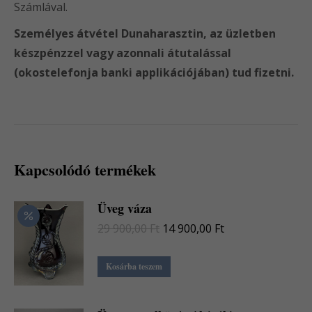
Számlával.
Személyes átvétel Dunaharasztin, az üzletben
készpénzzel vagy azonnali átutalással
(okostelefonja banki applikációjában) tud fizetni.
Kapcsolódó termékek
Üveg váza
Original
Current
29 900,00
Ft
14 900,00
Ft
price
price
was:
is:
Kosárba teszem
29
14
900,00 Ft.
900,00 Ft.