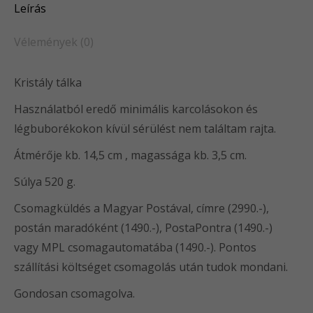
Leírás
Vélemények (0)
Kristály tálka
Használatból eredő minimális karcolásokon és
légbuborékokon kívül sérülést nem találtam rajta.
Átmérője kb. 14,5 cm , magassága kb. 3,5 cm.
Súlya 520 g.
Csomagküldés a Magyar Postával, címre (2990.-),
postán maradóként (1490.-), PostaPontra (1490.-)
vagy MPL csomagautomatába (1490.-). Pontos
szállítási költséget csomagolás után tudok mondani.
Gondosan csomagolva.