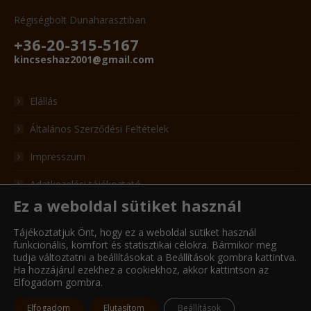
Régiségbolt Dunaharasztiban
+36-20-315-5167
kincseshaz2001@gmail.com
Elállás
Általános Szerződési Feltételek
Impresszum
Adatkezelési tájékoztató
Ez a weboldal sütiket használ
Adatkezelési formanyomtatvány
Tájékoztatjuk Önt, hogy ez a weboldal sütiket használ
Cookie kezelési tájékoztató
funkcionális, komfort és statisztikai célokra. Bármikor meg
tudja változtatni a beállításokat a Beállítások gombra kattintva.
Ha hozzájárul ezekhez a cookiekhoz, akkor kattintson az
Elfogadom gombra.
© KincsesHáz - 2022
Elfogadom
Elutasítom
Beállítások