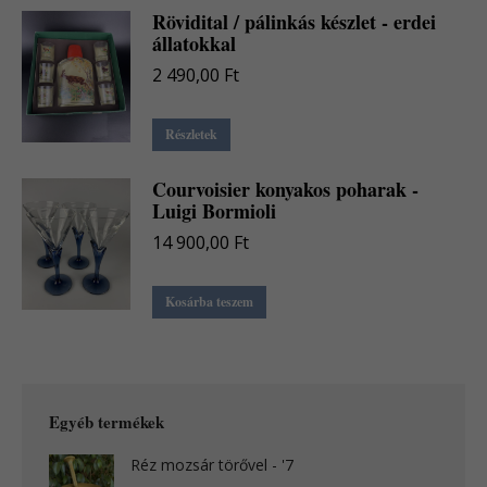
Rövidital / pálinkás készlet - erdei
állatokkal
2 490,00
Ft
Részletek
Courvoisier konyakos poharak -
Luigi Bormioli
14 900,00
Ft
Kosárba teszem
Egyéb termékek
Réz mozsár törővel - '7