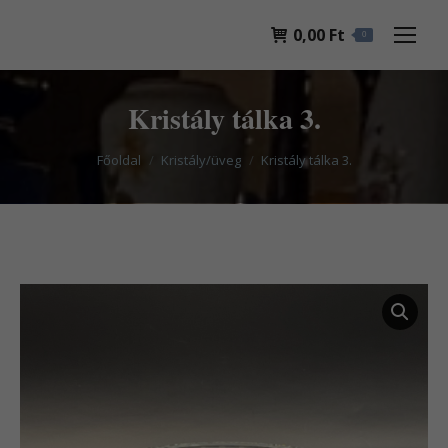
0,00
Ft
0
Kristály tálka 3.
You are here:
Főoldal
Kristály/üveg
Kristály tálka 3.