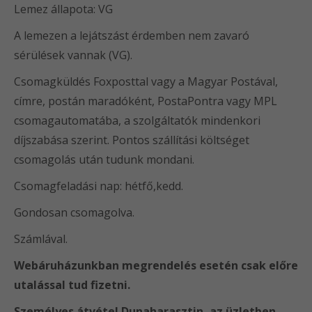
Lemez állapota: VG
A lemezen a lejátszást érdemben nem zavaró
sérülések vannak (VG).
Csomagküldés Foxposttal vagy a Magyar Postával,
címre, postán maradóként, PostaPontra vagy MPL
csomagautomatába, a szolgáltatók mindenkori
díjszabása szerint. Pontos szállítási költséget
csomagolás után tudunk mondani.
Csomagfeladási nap: hétfő,kedd.
Gondosan csomagolva.
Számlával.
Webáruházunkban megrendelés esetén csak előre
utalással tud fizetni.
Személyes átvétel Dunaharasztin, az üzletben