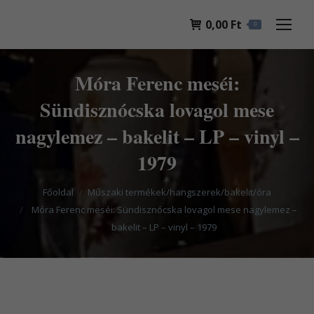
0,00
Ft
0
Móra Ferenc meséi:
Sündisznócska lovagol mese
nagylemez – bakelit – LP – vinyl –
1979
You are here:
Főoldal
Műszaki termékek/hangszerek/bakelit/óra
Móra Ferenc meséi: Sündisznócska lovagol mese nagylemez –
bakelit – LP – vinyl – 1979