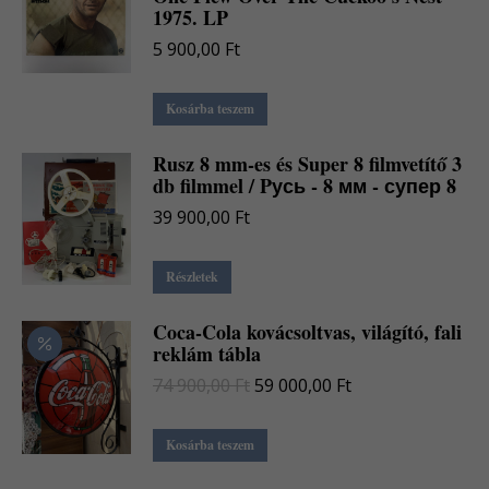
1975. LP
5 900,00
Ft
Kosárba teszem
Rusz 8 mm-es és Super 8 filmvetítő 3
db filmmel / Pусь - 8 мм - супер 8
39 900,00
Ft
Részletek
Coca-Cola kovácsoltvas, világító, fali
reklám tábla
Original
Current
74 900,00
Ft
59 000,00
Ft
price
price
was:
is:
Kosárba teszem
74
59