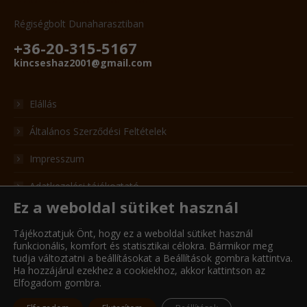
Régiségbolt Dunaharasztiban
+36-20-315-5167
kincseshaz2001@gmail.com
Elállás
Általános Szerződési Feltételek
Impresszum
Adatkezelési tájékoztató
Ez a weboldal sütiket használ
Adatkezelési formanyomtatvány
Tájékoztatjuk Önt, hogy ez a weboldal sütiket használ
Cookie kezelési tájékoztató
funkcionális, komfort és statisztikai célokra. Bármikor meg
tudja változtatni a beállításokat a Beállítások gombra kattintva.
Ha hozzájárul ezekhez a cookiekhoz, akkor kattintson az
Elfogadom gombra.
© KincsesHáz - 2022