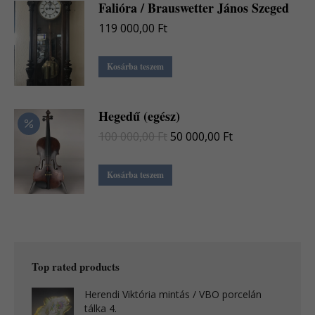
Falióra / Brauswetter János Szeged
900,00 Ft.
000,00 Ft.
119 000,00
Ft
Kosárba teszem
Hegedű (egész)
Original
Current
100 000,00
Ft
50 000,00
Ft
price
price
was:
is:
Kosárba teszem
100
50
000,00 Ft.
000,00 Ft.
Top rated products
Herendi Viktória mintás / VBO porcelán
tálka 4.