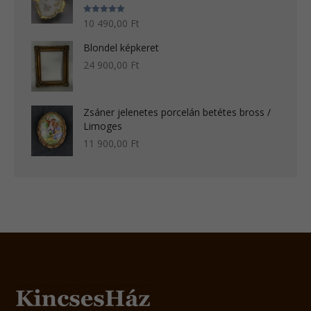
Értékelés:
10 490,00
Ft
5.00
/ 5
Blondel képkeret
24 900,00
Ft
Zsáner jelenetes porcelán betétes bross /
Limoges
11 900,00
Ft