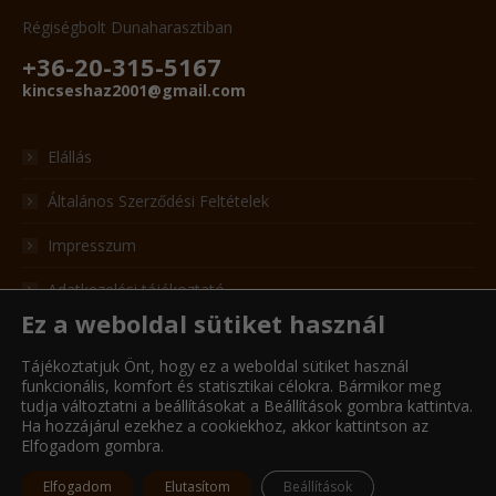
Régiségbolt Dunaharasztiban
+36-20-315-5167
kincseshaz2001@gmail.com
Elállás
Általános Szerződési Feltételek
Impresszum
Adatkezelési tájékoztató
Ez a weboldal sütiket használ
Adatkezelési formanyomtatvány
Tájékoztatjuk Önt, hogy ez a weboldal sütiket használ
Cookie kezelési tájékoztató
funkcionális, komfort és statisztikai célokra. Bármikor meg
tudja változtatni a beállításokat a Beállítások gombra kattintva.
Ha hozzájárul ezekhez a cookiekhoz, akkor kattintson az
Elfogadom gombra.
© KincsesHáz - 2022
Elfogadom
Elutasítom
Beállítások