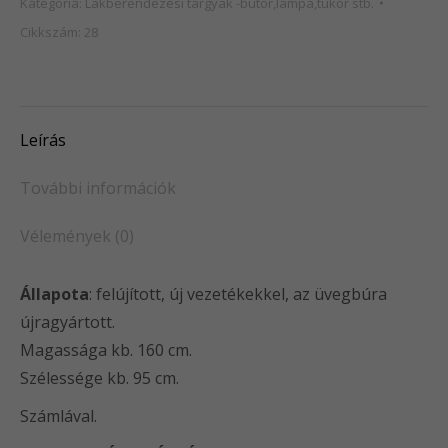
Kategória:
Lakberendezési tárgyak -bútor,lámpa,tükör stb.
Cikkszám:
28
Leírás
További információk
Vélemények (0)
Állapota
: felújított, új vezetékekkel, az üvegbúra
újragyártott.
Magassága kb. 160 cm.
Szélessége kb. 95 cm.
Számlával.