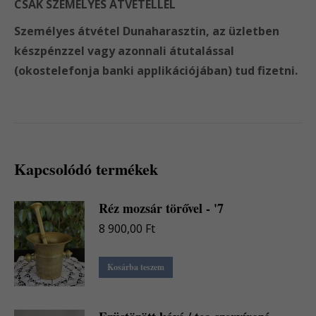
CSAK SZEMÉLYES ÁTVÉTELLEL
Személyes átvétel Dunaharasztin, az üzletben
készpénzzel vagy azonnali átutalással
(okostelefonja banki applikációjában) tud fizetni.
Kapcsolódó termékek
Réz mozsár törővel - '7
8 900,00
Ft
Kosárba teszem