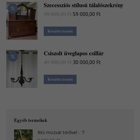
900,00 Ft.
000,00 Ft.
Szecessziós stílusú tálalószekrény
Original
Current
99 000,00
Ft
59 000,00
Ft
price
price
was:
is:
Kosárba teszem
99
59
000,00 Ft.
000,00 Ft.
Csiszolt üveglapos csillár
Original
Current
41 900,00
Ft
30 000,00
Ft
price
price
was:
is:
Kosárba teszem
41
30
900,00 Ft.
000,00 Ft.
Egyéb termékek
Réz mozsár törővel - '7