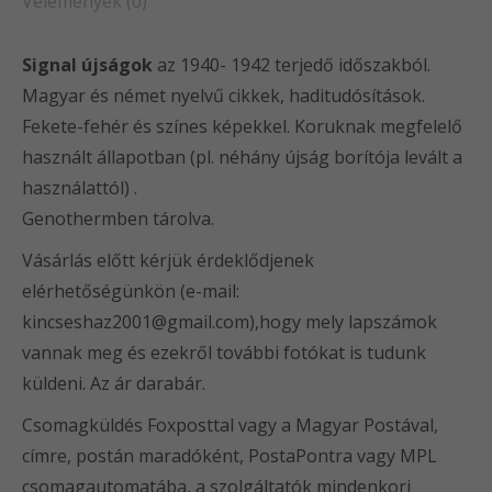
Vélemények (0)
Signal újságok
az 1940- 1942 terjedő időszakból.
Magyar és német nyelvű cikkek, haditudósítások.
Fekete-fehér és színes képekkel. Koruknak megfelelő
használt állapotban (pl. néhány újság borítója levált a
használattól) .
Genothermben tárolva.
Vásárlás előtt kérjük érdeklődjenek
elérhetőségünkön (e-mail:
kincseshaz2001@gmail.com),hogy mely lapszámok
vannak meg és ezekről további fotókat is tudunk
küldeni. Az ár darabár.
Csomagküldés Foxposttal vagy a Magyar Postával,
címre, postán maradóként, PostaPontra vagy MPL
csomagautomatába, a szolgáltatók mindenkori