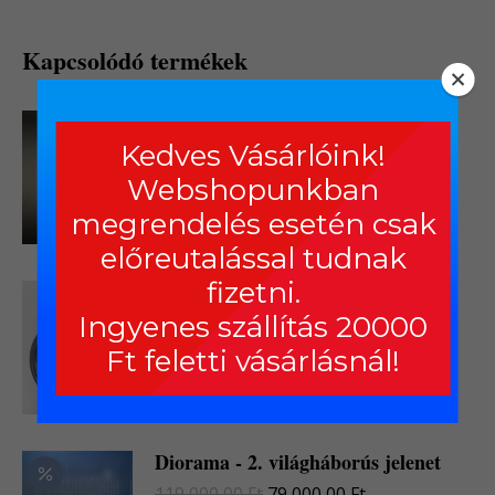
Kapcsolódó termékek
1956-os Emlékérem 1991.
adományozó igazolvánnyal
Kedves Vásárlóink!
8 900,00
Ft
Webshopunkban
megrendelés esetén csak
Részletek
előreutalással tudnak
fizetni.
AK dobtár
Ingyenes szállítás 20000
99 000,00
Ft
Ft feletti vásárlásnál!
Részletek
Diorama - 2. világháborús jelenet
Original
Current
119 000,00
Ft
79 000,00
Ft