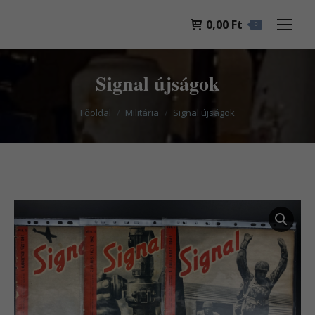
0,00
Ft
0
Signal újságok
You are here:
Főoldal
Militária
Signal újságok