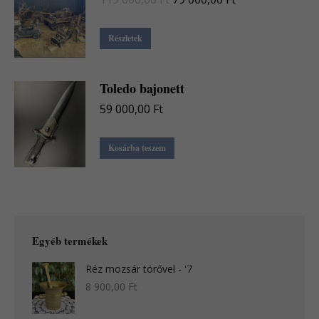
price
price
was:
is:
Részletek
119
79
000,00 Ft.
000,00 Ft.
Toledo bajonett
59 000,00
Ft
Kosárba teszem
Egyéb termékek
Réz mozsár törővel - '7
8 900,00
Ft