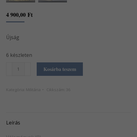
4 900,00
Ft
Újság
6 készleten
Signal
Kosárba teszem
újságok
mennyiség
Kategória:
Militária
Cikkszám:
36
Leírás