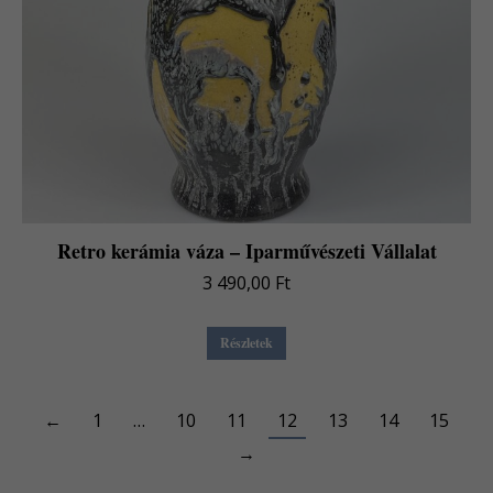
Retro kerámia váza – Iparművészeti Vállalat
3 490,00
Ft
Részletek
←
1
…
10
11
12
13
14
15
→