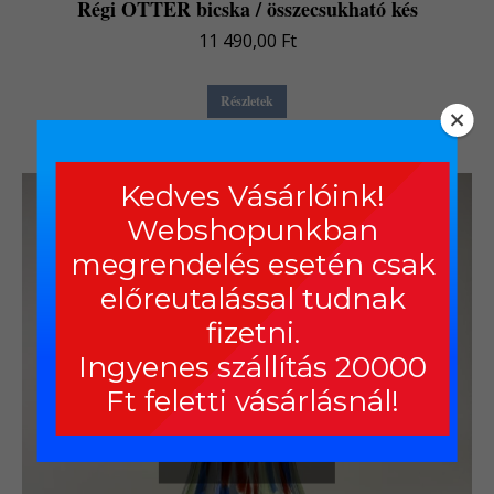
Régi OTTER bicska / összecsukható kés
11 490,00
Ft
Részletek
Kedves Vásárlóink!
Webshopunkban
megrendelés esetén csak
előreutalással tudnak
fizetni.
Ingyenes szállítás 20000
Ft feletti vásárlásnál!
Out of stock