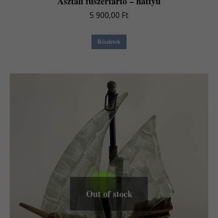
Asztali fűszertartó – hattyú
5 900,00
Ft
Részletek
Out of stock