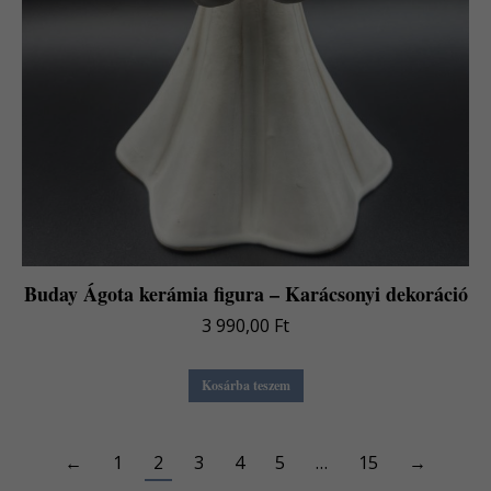
Buday Ágota kerámia figura – Karácsonyi dekoráció
3 990,00
Ft
Kosárba teszem
←
1
2
3
4
5
…
15
→