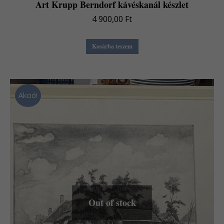
Art Krupp Berndorf kávéskanál készlet
4 900,00
Ft
Kosárba teszem
Akció!
Out of stock