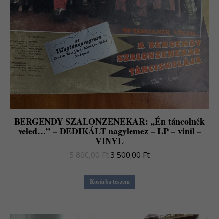
BERGENDY SZALONZENEKAR: „Én táncolnék
veled…” – DEDIKÁLT nagylemez – LP – vinil –
VINYL
Original
Current
5 800,00
Ft
3 500,00
Ft
price
price
was:
is:
Kosárba teszem
5
3
800,00 Ft.
500,00 Ft.