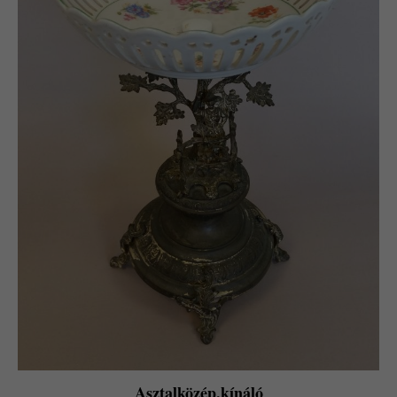
Asztalközép,kínáló