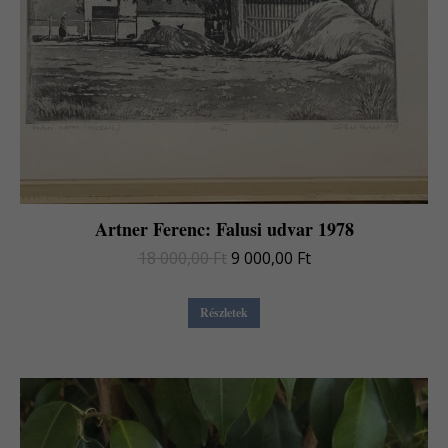
Artner Ferenc: Falusi udvar 1978
Original
Current
18 000,00
Ft
9 000,00
Ft
price
price
was:
is:
Részletek
18
9
000,00 Ft.
000,00 Ft.