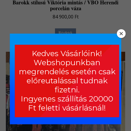
Barokk stílusú Viktória mintás / VBO Herendi
porcelán váza
84 900,00
Ft
Részletek
Kedves Vásárlóink!
Webshopunkban
Akció!
megrendelés esetén csak
előreutalással tudnak
fizetni.
Ingyenes szállítás 20000
Ft feletti vásárlásnál!